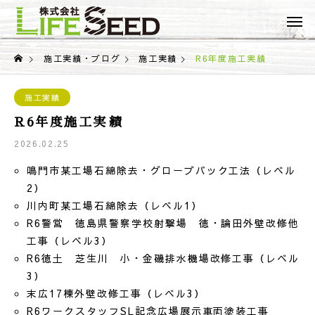
施工実績・ブログ
施工実績
R6年度施工実績
施工実績
R6年度施工実績
2026.02.25
鳴門市某工場石綿除去・グローブバック工法（レベル
2）
川内町某工場石綿除去（レベル1）
R6警営 徳島県警察学校射撃場 徳・論田外壁改修他
工事（レベル3）
R6徳土 芝生川 小・金磯排水機場改修工事（レベル
3）
末広17棟外壁改修工事（レベル3）
R6ワークスタッフSL記念広場展示車両塗装工事