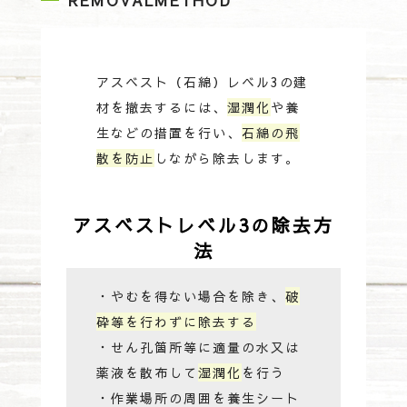
REMOVALMETHOD
アスベスト（石綿）レベル3の建
材を撤去するには、
湿潤化
や養
生などの措置を行い、
石綿の飛
散を防止
しながら除去します。
アスベストレベル3の除去方
法
・やむを得ない場合を除き、
破
砕等を行わずに除去する
・せん孔箇所等に適量の水又は
薬液を散布して
湿潤化
を行う
・作業場所の周囲を養生シート