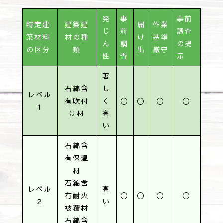
発
事
事前
特定建
建築建
届
作業
じ
前
調査
築材料
材の種
け
基準
ん
調
の提
の区分
類
出
厳守
性
査
示
著
石綿含
し
レベル
有吹付
く
〇
〇
〇
〇
１
け材
高
い
石綿含
有保温
材
石綿含
レベル
高
有耐火
〇
〇
〇
〇
２
い
被覆材
石綿含