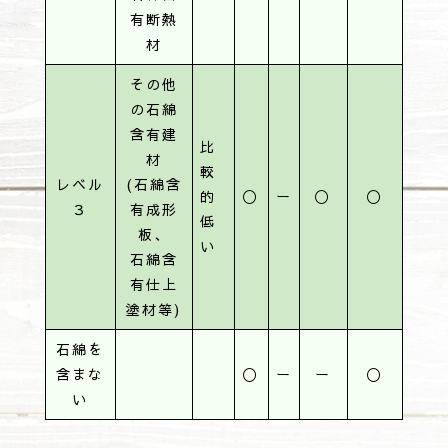
有断熱
材
その他
の石綿
含有建
比
材
較
レベル
(石綿含
的
〇
ー
〇
〇
３
有成形
低
板、
い
石綿含
有仕上
塗材等)
石綿を
含まな
〇
ー
ー
〇
い